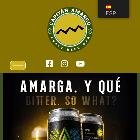
ESP
ESP